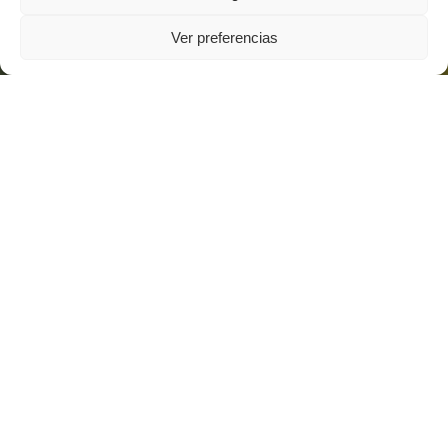
Ver preferencias
/
We make the challenges of the future a reality
WE DEVELOP ADVANCED
ENGINEERING AND
TECHNOLOGY
CONSULTING PROJECTS,
COMBINING TALENT,