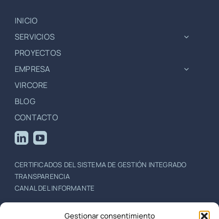
INICIO
SERVICIOS
PROYECTOS
EMPRESA
VIRCORE
BLOG
CONTACTO
CERTIFICADOS DEL SISTEMA DE GESTIÓN INTEGRADO
TRANSPARENCIA
CANAL DEL INFORMANTE
+34 942 396 751
/
+34 942 201 757
Gestionar consentimiento