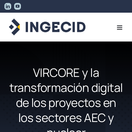
Skip
LinkedIn
YouTube
to
content
VIRCORE y la
transformación digital
de los proyectos en
los sectores AEC y