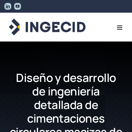
Skip
LinkedIn
YouTube
to
content
Diseño y desarrollo
de ingeniería
detallada de
cimentaciones
circulares macizas de