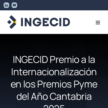
Skip
LinkedIn
YouTube
to
content
INGECID Premio a la
Internacionalización
en los Premios Pyme
del Año Cantabria