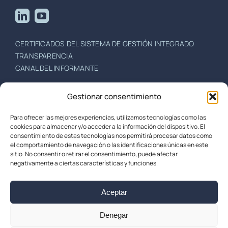
CERTIFICADOS DEL SISTEMA DE GESTIÓN INTEGRADO
TRANSPARENCIA
CANAL DEL INFORMANTE
+34 942 396 751
/
+34 942 201 757
Gestionar consentimiento
Escuela de Caminos, Canales y Puertos,
Para ofrecer las mejores experiencias, utilizamos tecnologías como las
Centro de Desarrollo Tecnológico de la Universidad de
cookies para almacenar y/o acceder a la información del dispositivo. El
Cantabria (CDTUC)
consentimiento de estas tecnologías nos permitirá procesar datos como
el comportamiento de navegación o las identificaciones únicas en este
39005 Santander, España
sitio. No consentir o retirar el consentimiento, puede afectar
negativamente a ciertas características y funciones.
Aceptar
Acerca de
/
Aviso legal
/
Política de cokies
/
Política de
privacidad
/
Política de Seguridad de Información
Denegar