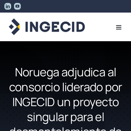
Skip
LinkedIn
YouTube
to
content
Noruega adjudica al
consorcio liderado por
INGECID un proyecto
singular para el