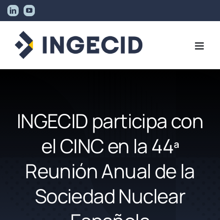
Skip
LinkedIn
YouTube
to
content
INGECID participa con
el CINC en la 44ª
Reunión Anual de la
Sociedad Nuclear