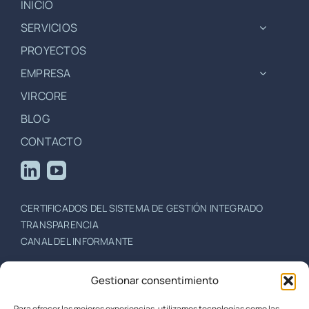
INICIO
SERVICIOS
PROYECTOS
EMPRESA
VIRCORE
BLOG
CONTACTO
CERTIFICADOS DEL SISTEMA DE GESTIÓN INTEGRADO
TRANSPARENCIA
CANAL DEL INFORMANTE
+34 942 396 751
/
+34 942 201 757
Gestionar consentimiento
Escuela de Caminos, Canales y Puertos,
Para ofrecer las mejores experiencias, utilizamos tecnologías como las