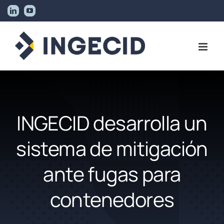
Skip
LinkedIn
YouTube
to
content
INGECID desarrolla un
sistema de mitigación
ante fugas para
contenedores