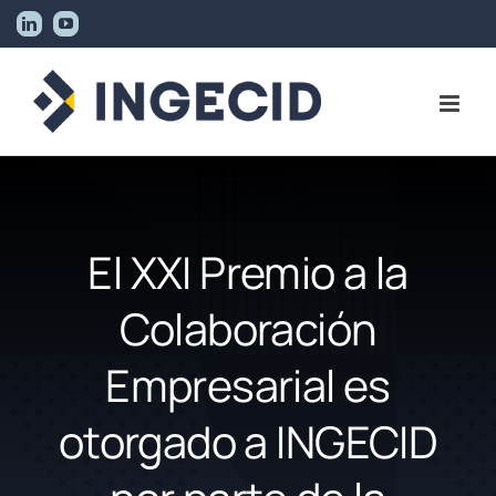
Skip
LinkedIn
YouTube
to
content
El XXI Premio a la
Colaboración
Empresarial es
otorgado a INGECID