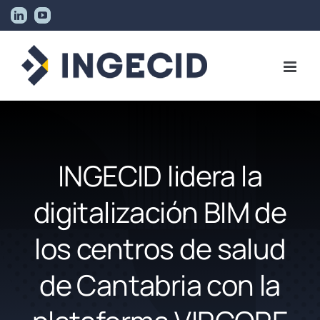
Skip
LinkedIn
YouTube
to
content
INGECID lidera la
digitalización BIM de
los centros de salud
de Cantabria con la